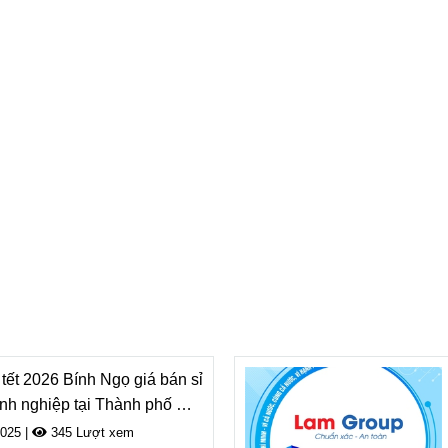
định rõ ràng về chất lượng!
định sẽ uống tường xuyên
Tường Vân - Cần T
Tô Châu Logistic
CHÍNH SÁCH BÁN HÀNG
ĐĂN
Quy định chung
Chính sách bảo mật
Hướng dẫn mua hàng
Chính sách thanh toán
Chính sách giao hàng