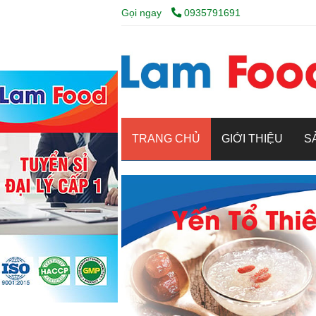
Gọi ngay
0935791691
TRANG CHỦ
GIỚI THIỆU
S