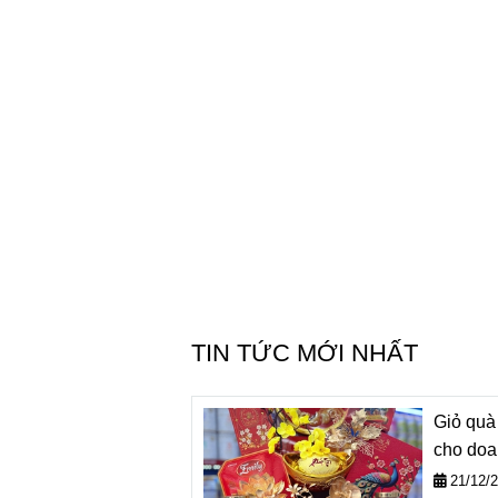
mạnh!!!
ổn, có nguồn gốc xuất xứ và kiểm 
Uống rất thơm ngon.
Anh Hạnh - TP.HCM
Uống rất ngon thơm dịu
LIÊN HỆ
CÔNG TY TNHH LAMGROUP.VN
MST: 0316731221
Sở KH&ĐT TP.HCM cấp
Nước yến sào Lamgroup
Hotline:
0935 791 691
Email: vichau129@gmail.com