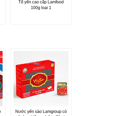
Tổ yến cao cấp Lamfood
Tổ yến sào tinh ch
100g loại 1
ó
Nước yến sào Lamgroup có
Tìm đại lý và Cộng