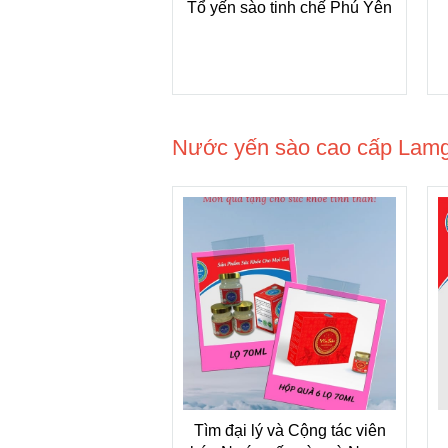
 cao cấp Lamfood
Tổ yến sào tinh chế Phú Yên
100g loại 1
Nước yến sào cao cấp Lam
n sào Lamgroup có
Tìm đại lý và Cộng tác viên