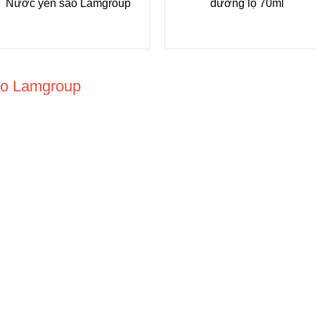
Nước yến sào Lamgroup
đường lọ 70ml
ảo Lamgroup